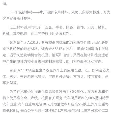
做。
3．阳极镁棒材——水厂电解专用材料，规格以实际为标准，可为
客户定做所须规格。
以上材料适用与电子、五金、手表、眼镜、首饰、刀具、模具、
机械、真空电镀、化工等跨行业用金属材料。
铸造镁合金AZ31B，具有较高的抗振能力和吸热性能，因而是制
造飞机轮毂的理想材料。镁合金AZ31B在汽油、煤油和润滑油中很稳
定，适于制造发动机齿轮机匣、油泵和油管，又因在旋转和往复运动
中产生的惯性力较小而被用来制造摇臂，舱门和舵面等活动零件。
目前,AZ31B镁合金生产线在汽车上的应用也很广泛。如离合器壳
体、阀盖、变速箱体气缸盖、空调机外壳等。方向盘、转向支架、刹
车支架等。
为了在汽车受到撞击后提高吸收冲击力和轻量化，在方向盘和坐
椅上使用镁合金生产线。根据有关研究,汽车所用燃料的60%是消耗于
汽车自重,汽车自重每减轻10%,其燃油效率可提高5%以上;汽车自重每
降低100 kg,每百公里油耗可减少0.7 L左右,每节约1 L燃料可减少CO2